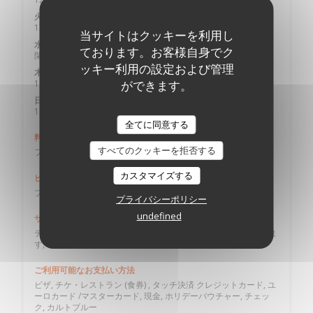
•
火曜日
12:00 - 14:00
当サイトはクッキーを利用し
水曜日
ております。お客様自身でク
閉じています
ッキー利用の設定および管理
木
-
土
ができます。
12:00 - 14:00
19:30 - 20:45
•
日曜日
12:00 - 14:00
全てに同意する
料理
すべてのクッキーを拒否する
フランスの伝統的な再訪
カスタマイズする
ビジネスタイプ
ブラッセリー, グルメレストラン
プライバシーポリシー
undefined
サービス
テラス, セミナー, 手作りの料理, 貸し切り, グループに対応できま
す, 朝ごはん, 無料駐車場, WI-FI, バリアフリーアクセス
ご利用可能なお支払い方法
ビザ, チケ・レストラン (食券) , タッチ決済 クレジットカード, ユ
ーロカード /マスターカード, 現金, ホリデーバウチャー, チェッ
ク, カルトブルー