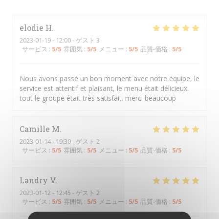
elodie
H
2023-01-19
- 12:00 - ゲスト 3
サービス
:
5
/5
雰囲気
:
5
/5
メニュー
:
5
/5
品質-価格
:
5
/5
Nous avons passé un bon moment avec notre équipe, le
service est attentif et plaisant, le menu était délicieux.
tout le groupe était très satisfait. merci beaucoup
Camille
M
2023-01-14
- 19:30 - ゲスト 2
サービス
:
5
/5
雰囲気
:
5
/5
メニュー
:
5
/5
品質-価格
:
5
/5
Landry
V
2023-01-12
- 12:45 - ゲスト 2
サービス
:
5
/5
雰囲気
:
5
/5
メニュー
:
5
/5
品質-価格
:
5
/5