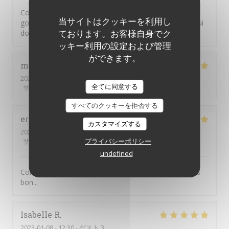
Comme à chaque fois, un très bon moment passé au
当サイトはクッキーを利用し
gourmandin. Bon accueil, bon service, des assiettes qui
ております。お客様自身でク
donnent envie. Un plaisir!
ッキー利用の設定および管理
ができます。
marie-paule
M
2023-01-10
- 12:30 - ゲスト 2
全てに同意する
サービス
:
5
/5
雰囲気
:
5
/5
メニュー
:
5
/5
品質-価格
:
5
/5
すべてのクッキーを拒否する
eric
C
カスタマイズする
2023-01-09
- 12:30 - ゲスト 2
サービス
:
5
/5
雰囲気
プライバシーポリシー
:
5
/5
メニュー
:
5
/5
品質-価格
:
5
/5
undefined
Comme d habitude, rien à redire , super service et très
bon...
Isabelle
R
2023-01-08
- 12:30 - ゲスト 3