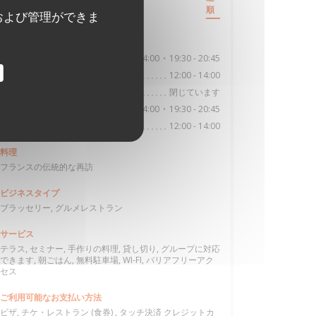
de Gennes
順
および管理ができま
((新しいウィンドウで開きます))
85300 Challans
営業時間
12:00 - 14:00
19:30 - 20:45
月曜日
•
12:00 - 14:00
火曜日
閉じています
水曜日
12:00 - 14:00
19:30 - 20:45
木
-
土
•
12:00 - 14:00
日曜日
料理
フランスの伝統的な再訪
ビジネスタイプ
ブラッセリー, グルメレストラン
サービス
テラス, セミナー, 手作りの料理, 貸し切り, グループに対応
できます, 朝ごはん, 無料駐車場, WI-FI, バリアフリーアク
セス
ご利用可能なお支払い方法
ビザ, チケ・レストラン (食券) , タッチ決済 クレジットカ