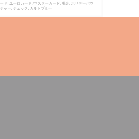
ード, ユーロカード /マスターカード, 現金, ホリデーバウ
チャー, チェック, カルトブルー
ン