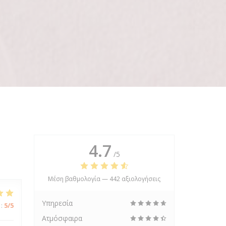
4.7
/5
Μέση βαθμολογία —
442 αξιολογήσεις
Υπηρεσία
:
5
/5
Ατμόσφαιρα