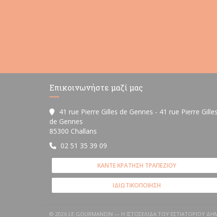
Επικοινωνήστε μαζί μας
41 rue Pierre Gilles de Gennes - 41 rue Pierre Gille
de Gennes
((ανοίγει σε νέο παράθυρο))
85300 Challans
02 51 35 39 09
ΚΆΝΤΕ ΚΡΆΤΗΣΗ ΤΡΑΠΕΖΙΟΎ
ΙΔΙΩΤΙΚΟΠΟΊΗΣΗ
© 2026 LE GOURMANDIN — Η ΙΣΤΟΣΕΛΊΔΑ ΤΟΥ ΕΣΤΙΑΤΟΡΊΟΥ Δ