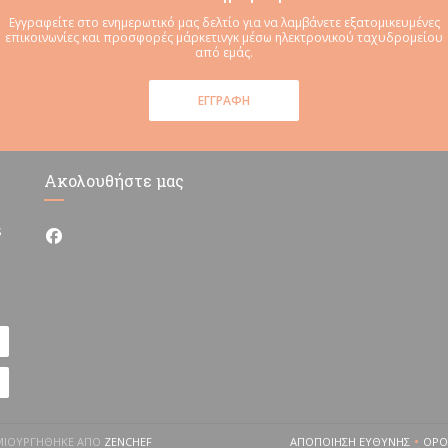
Εγγραφείτε στο ενημερωτικό μας δελτίο για να λαμβάνετε εξατομικευμένες
επικοινωνίες και προσφορές μάρκετινγκ μέσω ηλεκτρονικού ταχυδρομείου
από εμάς.
ΕΓΓΡΑΦΉ
Ακολουθήστε μας
s
Facebook ((ανοίγει σε νέο παράθυρο))
((ΑΝΟΊΓΕΙ ΣΕ ΝΈΟ ΠΑΡΆΘΥΡΟ))
ΗΜΙΟΥΡΓΉΘΗΚΕ ΑΠΌ
ZENCHEF
ΑΠΟΠΟΊΗΣΗ ΕΥΘΎΝΗΣ
ΌΡΟ
((ΑΝΟΊΓΕΙ ΣΕ ΝΈ