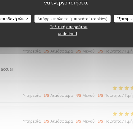
να ενεργοποιήσετε
Υπηρεσία
:
5
/5
Ατμόσφαιρα
:
5
/5
Μενού
:
5
/5
Ποιότητα / Τιμή
 αποδοχή όλων
Απόρριψε όλα τα "μπισκότα" (cookies)
Εξατομί
rès bon...
Πολιτική απορρήτου
undefined
Υπηρεσία
:
5
/5
Ατμόσφαιρα
:
5
/5
Μενού
:
5
/5
Ποιότητα / Τιμή
 accueil
Υπηρεσία
:
5
/5
Ατμόσφαιρα
:
4
/5
Μενού
:
5
/5
Ποιότητα / Τιμή
Υπηρεσία
:
5
/5
Ατμόσφαιρα
:
5
/5
Μενού
:
5
/5
Ποιότητα / Τιμή