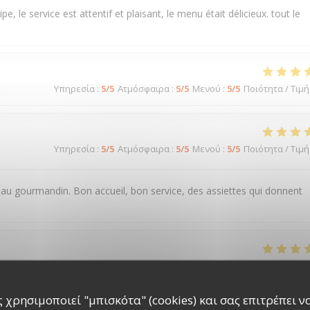
e service est attentif et plaisant, le menu était délicieux. tout le
Υπηρεσία
:
5
/5
Ατμόσφαιρα
:
5
/5
Μενού
:
5
/5
Ποιότητα / Τιμή
Υπηρεσία
:
5
/5
Ατμόσφαιρα
:
5
/5
Μενού
:
5
/5
Ποιότητα / Τιμή
 gourmandin. Bon accueil, bon service, des assiettes qui donnent
Υπηρεσία
:
5
/5
Ατμόσφαιρα
:
5
/5
Μενού
:
5
/5
Ποιότητα / Τιμή
 χρησιμοποιεί "μπισκότα" (cookies) και σας επιτρέπει να 