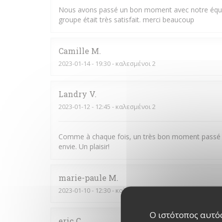
Nous avons passé un bon moment avec notre équipe, l
groupe était très satisfait. merci beaucoup
Camille
M
2023-01-14
- 19:30 - καλεσμένοι 2
Landry
V
2023-01-12
- 12:45 - καλεσμένοι 2
Comme à chaque fois, un très bon moment passé au
envie. Un plaisir!
marie-paule
M
2023-01-10
- 12:30 - καλεσμένοι 2
Ο ιστότοπος αυτός
eric
C