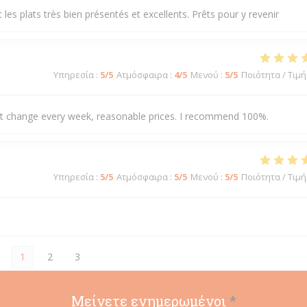
les plats très bien présentés et excellents. Prêts pour y revenir
Υπηρεσία
:
5
/5
Ατμόσφαιρα
:
4
/5
Μενού
:
5
/5
Ποιότητα / Τιμή
hat change every week, reasonable prices. I recommend 100%.
Υπηρεσία
:
5
/5
Ατμόσφαιρα
:
5
/5
Μενού
:
5
/5
Ποιότητα / Τιμή
1
2
3
Μείνετε ενημερωμένοι
*