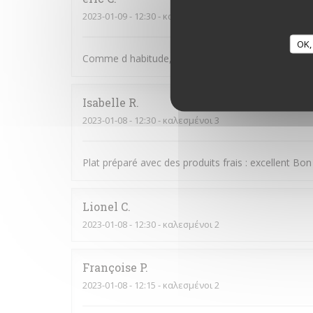
2023-01-09
- 12:30 - καλεσμένοι 2
OK,
Comme d habitude, rien à redire , super service et t
Isabelle
R
2023-01-08
- 12:30 - καλεσμένοι 3
Plat préparé avec des produits frais : excellent Bon
Lionel
C
2023-01-08
- 12:30 - καλεσμένοι 2
Françoise
P
2023-01-08
- 12:15 - καλεσμένοι 2