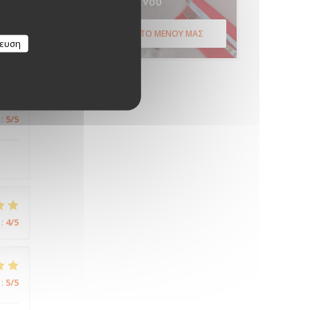
Μενού
:
5
/5
ΑΝΑΚΑΛΎΨΤΕ ΤΟ ΜΕΝΟΎ ΜΑΣ
κευση
:
5
/5
:
4
/5
:
5
/5