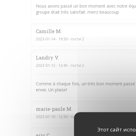
Nous avons passé un bon moment avec notre équipe, l
groupe était très satisfait. merci beaucoup
Camille
M
2023-01-14
- 19:30 - гости 2
Landry
V
2023-01-12
- 12:45 - гости 2
Comme à chaque fois, un très bon moment passé au
envie. Un plaisir!
marie-paule
M
2023-01-10
- 12:30 - гости 2
Этот сайт исп
eric
C