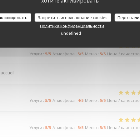
хотите активировать
Услуги
:
5
/5
Атмосфера
:
5
/5
Меню
:
5
/5
Цена / качество
 активировать
Запретить использование cookies
Персонали
Политика конфиденциальности
rès bon...
undefined
Услуги
:
5
/5
Атмосфера
:
5
/5
Меню
:
5
/5
Цена / качество
 accueil
Услуги
:
5
/5
Атмосфера
:
4
/5
Меню
:
5
/5
Цена / качество
Услуги
:
5
/5
Атмосфера
:
5
/5
Меню
:
5
/5
Цена / качество