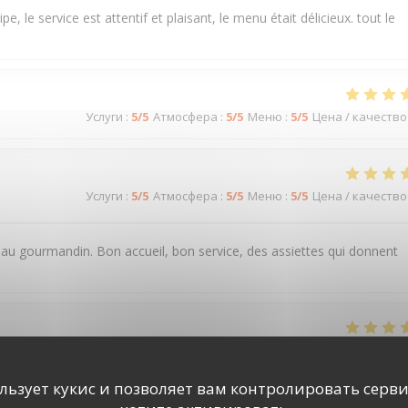
e service est attentif et plaisant, le menu était délicieux. tout le
Услуги
:
5
/5
Атмосфера
:
5
/5
Меню
:
5
/5
Цена / качество
Услуги
:
5
/5
Атмосфера
:
5
/5
Меню
:
5
/5
Цена / качество
 gourmandin. Bon accueil, bon service, des assiettes qui donnent
Услуги
:
5
/5
Атмосфера
:
5
/5
Меню
:
5
/5
Цена / качество
ользует кукис и позволяет вам контролировать серв