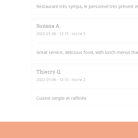
Restaurant très sympa, le personnel très présent et 
Suzana
A
2023-01-06
- 12:15 - гости 3
Great service, delicious food, with lunch menus t
Thierry
Q
2023-01-06
- 12:15 - гости 2
Cuisine simple et raffinée