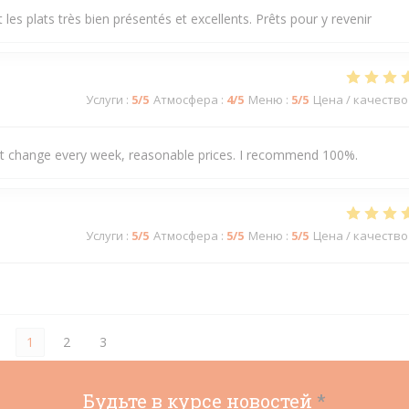
les plats très bien présentés et excellents. Prêts pour y revenir
Услуги
:
5
/5
Атмосфера
:
4
/5
Меню
:
5
/5
Цена / качество
hat change every week, reasonable prices. I recommend 100%.
Услуги
:
5
/5
Атмосфера
:
5
/5
Меню
:
5
/5
Цена / качество
1
2
3
Будьте в курсе новостей
*