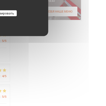
Меню
:
5
/5
ОТКРОЙТЕ ДЛЯ СЕБЯ НАШЕ МЕНЮ
зировать
:
5
/5
:
4
/5
:
5
/5