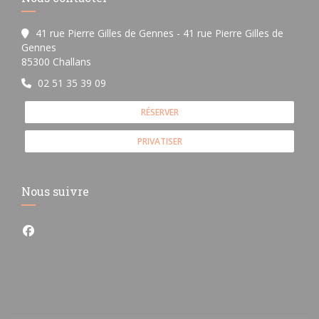
41 rue Pierre Gilles de Gennes - 41 rue Pierre Gilles de
Gennes
((ouvre une nouvelle fenêtre))
85300 Challans
02 51 35 39 09
RÉSERVER
PRIVATISER
Nous suivre
Facebook ((ouvre une nouvelle fenêtre))