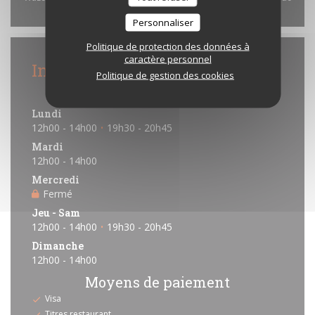
navigation et de localisation.
Autoriser
Personnaliser
Politique de protection des données à
caractère personnel
Infos pratiques
Politique de gestion des cookies
Horaires
Lundi
12h00 - 14h00
19h30 - 20h45
•
Mardi
12h00 - 14h00
Mercredi
Fermé
Jeu
-
Sam
12h00 - 14h00
19h30 - 20h45
•
Dimanche
12h00 - 14h00
Moyens de paiement
Visa
Titres restaurant