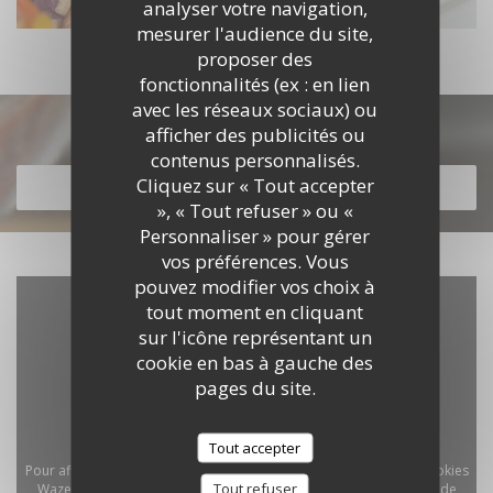
analyser votre navigation,
mesurer l'audience du site,
proposer des
fonctionnalités (ex : en lien
avec les réseaux sociaux) ou
Découvrir notre carte
afficher des publicités ou
contenus personnalisés.
Cliquez sur « Tout accepter
DÉCOUVRIR NOTRE CARTE
», « Tout refuser » ou «
Personnaliser » pour gérer
vos préférences. Vous
pouvez modifier vos choix à
tout moment en cliquant
sur l'icône représentant un
cookie en bas à gauche des
pages du site.
Tout accepter
Pour afficher la carte interactive Waze, vous devez accepter les cookies
Tout refuser
Waze Map (Google). Ces cookies peuvent collecter des données de