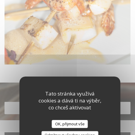
Objevte naše menu
Tato stránka využívá
cookies a dává ti na výběr,
co chceš aktivovat
OBJEVTE NAŠE MENU
OK, přijmout vše