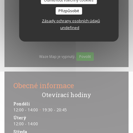
Odmítnout všechny cookies
Přizpůsobit
Zásady ochrany osobních údajů
undefined
Waze Map je vypnutý.
Povolit
Obecné informace
Otevírací hodiny
Pondělí
12:00 - 14:00
19:30 - 20:45
•
Úterý
12:00 - 14:00
Středa