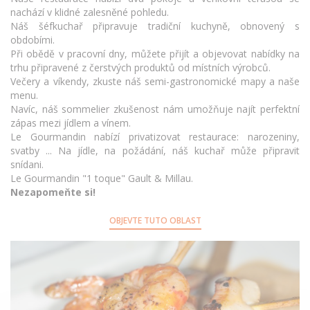
nachází v klidné zalesněné pohledu.
Náš šéfkuchař připravuje tradiční kuchyně, obnovený s
obdobími.
Při obědě v pracovní dny, můžete přijít a objevovat nabídky na
trhu připravené z čerstvých produktů od místních výrobců.
Večery a víkendy, zkuste náš semi-gastronomické mapy a naše
menu.
Navíc, náš sommelier zkušenost nám umožňuje najít perfektní
zápas mezi jídlem a vínem.
Le Gourmandin nabízí privatizovat restaurace: narozeniny,
svatby ... Na jídle, na požádání, náš kuchař může připravit
snídani.
Le Gourmandin "1 toque" Gault & Millau.
Nezapomeňte si!
OBJEVTE TUTO OBLAST