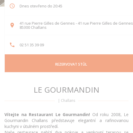
Dnes otevřeno do 20:45
41 rue Pierre Gilles de Gennes - 41 rue Pierre Gilles de Gennes
((otevře se v novém okně))
85300 Challans
02 51 35 39 09
REZERVOVAT STŮL
LE GOURMANDIN
|
Challans
Vítejte na Restaurant Le Gourmandin!
Od roku 2008, Le
Gourmandin Challans představuje elegantní a rafinovanou
kuchyni v útulném prostředí.
Naše restaurace nabízí dva pokoje a venkovní terasou se