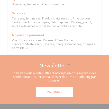
Brasserie, Restaurant Gastronomique
Services
Terrasse, Séminaires, Produits faits maison, Privatisation,
Peut accueillir des groupes, Petit déjeuner, Parking gratuit,
Accès Wifi, Accès aux personnes à mobilité réduite
Moyens de paiement
Visa, Titres restaurant, Paiement Sans Contact,
Eurocard/Mastercard, Espèces, Chèques Vacances, Chèques,
Carte Bleue
Newsletter
*
Inscrivez-vous à notre lettre d'information pour recevoir des
communications personnalisées et des offres marketing par
courriel.
S'ABONNER