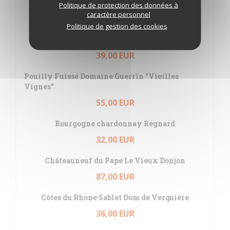
Hautes Côtes de Nuits Domaine Thévenot
Politique de protection des données à
caractère personnel
55,00 EUR
Politique de gestion des cookies
St Véran Dom Guerrin "Le Clos Vessats"
39,00 EUR
Pouilly Fuissé Domaine Guerrin "Vieilles
Vignes"
55,00 EUR
Bourgogne chardonnay Régnard
32,00 EUR
Châteauneuf du Pape Le Vieux Donjon
87,00 EUR
Côtes du Rhone Sablet Dom de Verquière
36,00 EUR