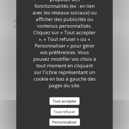
Anjou Domaine Sauveroy "Cuvée Origine"
fonctionnalités (ex : en lien
28,00 EUR
avec les réseaux sociaux) ou
afficher des publicités ou
Cheverny Les vignerons de Mont-Pres-
contenus personnalisés.
Chambord
Cliquez sur « Tout accepter
25,00 EUR
», « Tout refuser » ou «
Personnaliser » pour gérer
Vouvray Maison Darragon
vos préférences. Vous
30,50 EUR
pouvez modifier vos choix à
tout moment en cliquant
Coteaux du Giennois Dom de Villargeau
sur l'icône représentant un
28,00 EUR
cookie en bas à gauche des
pages du site.
Pouilly Fumé de Ladoucette
56,70 EUR
Tout accepter
Vézelay Couvent des St Pères
Tout refuser
45,00 EUR
Personnaliser