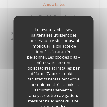
Vins Blancs
Gros Plant du Pays Nantais
22,00 EUR
Le restaurant et ses
Fiefs Vendéens Chantonnay Dom de la
partenaires utilisent des
Barbinière
cookies sur ce site, pouvant
impliquer la collecte de
20,00 EUR
données à caractère
Fiefs Vendéens Vix Vignoble Mercier
personnel. Les cookies dits «
nécessaires » sont
24,00 EUR
obligatoires et installés par
Coteaux du Layon Dom de La Raimbaudière
défaut. D'autres cookies
facultatifs nécessitent votre
33,00 EUR
consentement. Ces cookies
facultatifs servent à
Touraine Sauvignon Les deux Tours
analyser votre navigation,
30,00 EUR
mesurer l'audience du site,
proposer des