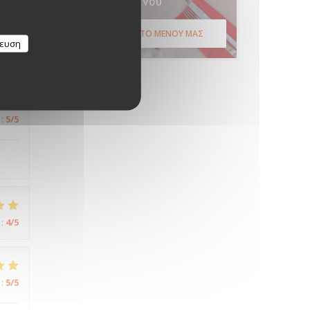
Μενού
:
5
/5
ΑΝΑΚΑΛΎΨΤΕ ΤΟ ΜΕΝΟΎ ΜΑΣ
κευση
:
5
/5
:
4
/5
:
5
/5