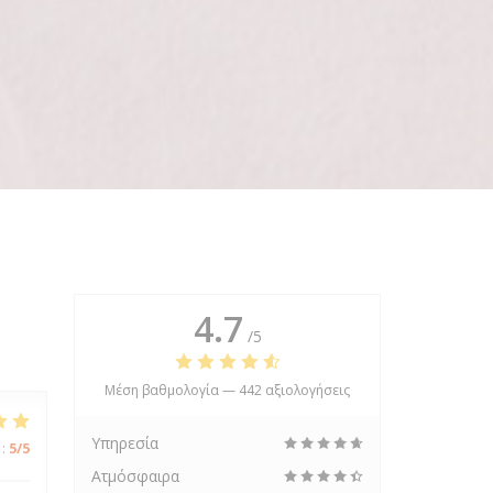
4.7
/5
Μέση βαθμολογία —
442 αξιολογήσεις
Υπηρεσία
:
5
/5
Ατμόσφαιρα