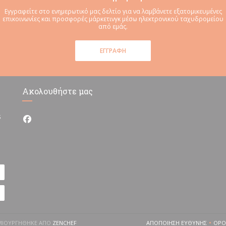
Εγγραφείτε στο ενημερωτικό μας δελτίο για να λαμβάνετε εξατομικευμένες
επικοινωνίες και προσφορές μάρκετινγκ μέσω ηλεκτρονικού ταχυδρομείου
από εμάς.
ΕΓΓΡΑΦΉ
Ακολουθήστε μας
s
Facebook ((ανοίγει σε νέο παράθυρο))
((ΑΝΟΊΓΕΙ ΣΕ ΝΈΟ ΠΑΡΆΘΥΡΟ))
ΗΜΙΟΥΡΓΉΘΗΚΕ ΑΠΌ
ZENCHEF
ΑΠΟΠΟΊΗΣΗ ΕΥΘΎΝΗΣ
ΌΡΟ
((ΑΝΟΊΓΕΙ ΣΕ ΝΈ