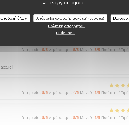
να ενεργοποιήσετε
Υπηρεσία
:
5
/5
Ατμόσφαιρα
:
5
/5
Μενού
:
5
/5
Ποιότητα / Τιμή
 αποδοχή όλων
Απόρριψε όλα τα "μπισκότα" (cookies)
Εξατομί
rès bon...
Πολιτική απορρήτου
undefined
Υπηρεσία
:
5
/5
Ατμόσφαιρα
:
5
/5
Μενού
:
5
/5
Ποιότητα / Τιμή
 accueil
Υπηρεσία
:
5
/5
Ατμόσφαιρα
:
4
/5
Μενού
:
5
/5
Ποιότητα / Τιμή
Υπηρεσία
:
5
/5
Ατμόσφαιρα
:
5
/5
Μενού
:
5
/5
Ποιότητα / Τιμή