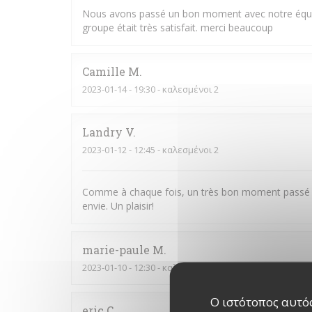
Nous avons passé un bon moment avec notre équipe, l
groupe était très satisfait. merci beaucoup
Camille
M
2023-01-14
- 19:30 - καλεσμένοι 2
Landry
V
2023-01-12
- 12:45 - καλεσμένοι 2
Comme à chaque fois, un très bon moment passé au
envie. Un plaisir!
marie-paule
M
2023-01-10
- 12:30 - καλεσμένοι 2
Ο ιστότοπος αυτός
eric
C