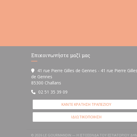
Επικοινωνήστε μαζί μας
41 rue Pierre Gilles de Gennes - 41 rue Pierre Gille
de Gennes
((ανοίγει σε νέο παράθυρο))
85300 Challans
02 51 35 39 09
ΚΆΝΤΕ ΚΡΆΤΗΣΗ ΤΡΑΠΕΖΙΟΎ
ΙΔΙΩΤΙΚΟΠΟΊΗΣΗ
© 2026 LE GOURMANDIN — Η ΙΣΤΟΣΕΛΊΔΑ ΤΟΥ ΕΣΤΙΑΤΟΡΊΟΥ Δ