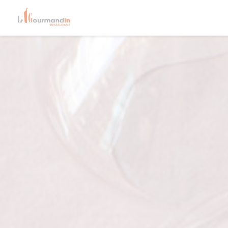
Πίνακας διαχείρισης "Μπισκότων" (Cookies)