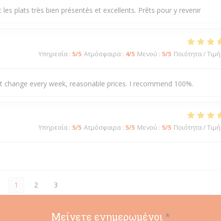
les plats très bien présentés et excellents. Prêts pour y revenir
Υπηρεσία
:
5
/5
Ατμόσφαιρα
:
4
/5
Μενού
:
5
/5
Ποιότητα / Τιμή
hat change every week, reasonable prices. I recommend 100%.
Υπηρεσία
:
5
/5
Ατμόσφαιρα
:
5
/5
Μενού
:
5
/5
Ποιότητα / Τιμή
1
2
3
Μείνετε ενημερωμένοι
*