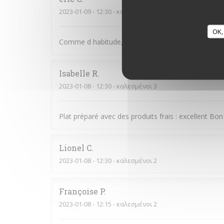
2023-01-09
- 12:30 - καλεσμένοι 2
OK,
Comme d habitude, rien à redire , super service et t
Isabelle
R
2023-01-08
- 12:30 - καλεσμένοι 3
Plat préparé avec des produits frais : excellent Bon
Lionel
C
2023-01-08
- 12:30 - καλεσμένοι 2
Françoise
P
2023-01-08
- 12:15 - καλεσμένοι 2