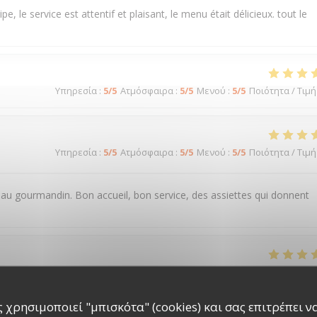
e service est attentif et plaisant, le menu était délicieux. tout le
Υπηρεσία
:
5
/5
Ατμόσφαιρα
:
5
/5
Μενού
:
5
/5
Ποιότητα / Τιμή
Υπηρεσία
:
5
/5
Ατμόσφαιρα
:
5
/5
Μενού
:
5
/5
Ποιότητα / Τιμή
 gourmandin. Bon accueil, bon service, des assiettes qui donnent
Υπηρεσία
:
5
/5
Ατμόσφαιρα
:
5
/5
Μενού
:
5
/5
Ποιότητα / Τιμή
 χρησιμοποιεί "μπισκότα" (cookies) και σας επιτρέπει να 