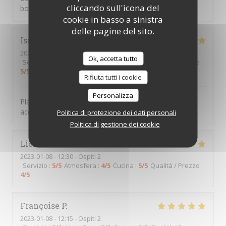
cliccando sull'icona del
bon...
cookie in basso a sinistra
delle pagine del sito.
Isabelle
R
2023-01-08
- 12:30 - Ospiti 3
Ok, accetta tutto
Servizio
:
5
/5
Atmosfera
:
5
/5
Cucina
:
5
/5
Qualità / Prezzo
:
5
/5
Rifiuta tutti i cookie
Personalizza
Plat préparé avec des produits frais : excellent Bon
accueil
Politica di protezione dei dati personali
Politica di gestione dei cookie
Lionel
C
2023-01-08
- 12:30 - Ospiti 2
Servizio
:
5
/5
Atmosfera
:
4
/5
Cucina
:
5
/5
Qualità / Prezzo
:
4
/5
Françoise
P
2023-01-08
- 12:15 - Ospiti 2