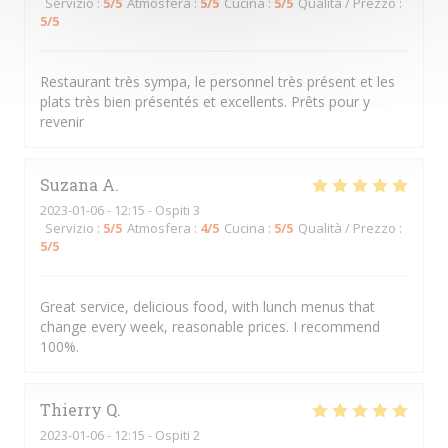
Servizio
:
5
/5
Atmosfera
:
5
/5
Cucina
:
5
/5
Qualità / Prezzo
:
5
/5
Restaurant très sympa, le personnel très présent et les
plats très bien présentés et excellents. Prêts pour y
revenir
Suzana
A
2023-01-06
- 12:15 - Ospiti 3
Servizio
:
5
/5
Atmosfera
:
4
/5
Cucina
:
5
/5
Qualità / Prezzo
:
5
/5
Great service, delicious food, with lunch menus that
change every week, reasonable prices. I recommend
100%.
Thierry
Q
2023-01-06
- 12:15 - Ospiti 2