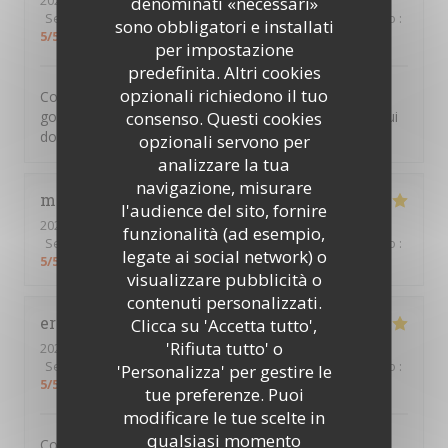
2023-01-12
- 12:45 - Ospiti 2
denominati «necessari»
Servizio
:
5
/5
Atmosfera
:
5
/5
Cucina
:
5
/5
Qualità / Prezzo
:
sono obbligatori e installati
5
/5
per impostazione
predefinita. Altri cookies
opzionali richiedono il tuo
Comme à chaque fois, un très bon moment passé au
consenso. Questi cookies
gourmandin. Bon accueil, bon service, des assiettes qui
donnent envie. Un plaisir!
opzionali servono per
analizzare la tua
navigazione, misurare
marie-paule
M
l'audience del sito, fornire
2023-01-10
- 12:30 - Ospiti 2
funzionalità (ad esempio,
Servizio
:
5
/5
Atmosfera
:
5
/5
Cucina
:
5
/5
Qualità / Prezzo
:
legate ai social network) o
5
/5
visualizzare pubblicità o
contenuti personalizzati.
eric
C
Clicca su 'Accetta tutto',
'Rifiuta tutto' o
2023-01-09
- 12:30 - Ospiti 2
Servizio
:
5
/5
Atmosfera
:
5
/5
Cucina
:
5
/5
Qualità / Prezzo
:
'Personalizza' per gestire le
5
/5
tue preferenze. Puoi
modificare le tue scelte in
qualsiasi momento
Comme d habitude, rien à redire , super service et très