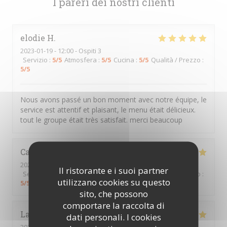
I pareri dei nostri clienti
elodie
H
2023-01-19
- 12:00 - Ospiti 3
Servizio
:
5
/5
Atmosfera
:
5
/5
Cucina
:
5
/5
Qualità / Prezzo
:
5
/5
Nous avons passé un bon moment avec notre équipe, le
service est attentif et plaisant, le menu était délicieux.
tout le groupe était très satisfait. merci beaucoup
Camille
M
2023-01-14
- 19:30 - Ospiti 2
Il ristorante e i suoi partner
Servizio
:
5
/5
Atmosfera
:
5
/5
Cucina
:
5
/5
Qualità / Prezzo
:
utilizzano cookies su questo
5
/5
sito, che possono
comportare la raccolta di
Landry
V
dati personali. I cookies