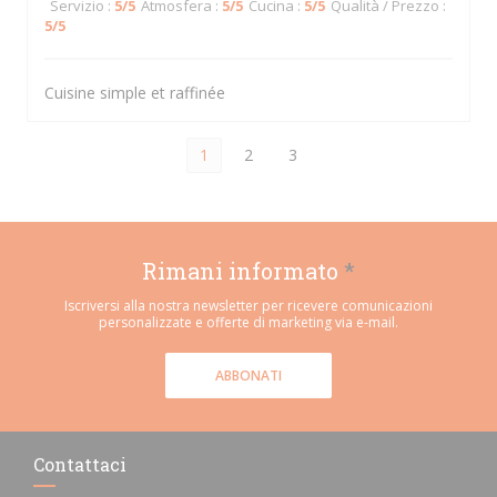
Servizio
:
5
/5
Atmosfera
:
5
/5
Cucina
:
5
/5
Qualità / Prezzo
:
5
/5
Cuisine simple et raffinée
1
2
3
Rimani informato
*
Iscriversi alla nostra newsletter per ricevere comunicazioni
personalizzate e offerte di marketing via e-mail.
ABBONATI
Contattaci