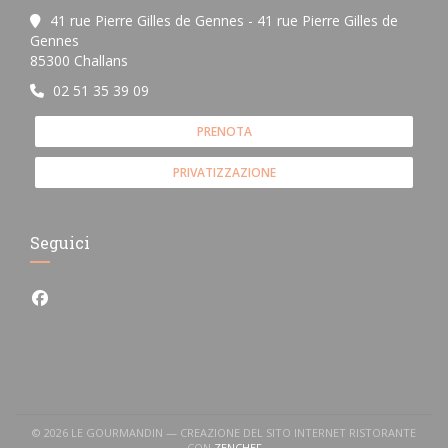
41 rue Pierre Gilles de Gennes - 41 rue Pierre Gilles de
Gennes
((apre una nuova finestra))
85300 Challans
02 51 35 39 09
PRENOTA
PRIVATIZZAZIONE
Seguici
Facebook ((apre una nuova finestra))
© 2026 LE GOURMANDIN — CREAZIONE DEL SITO INTERNET RISTORANTE
((APRE UNA NUOVA FINESTRA))
CON
ZENCHEF