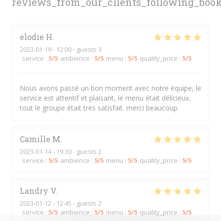
reviews_from_our_clients_following_boo
elodie
H
2023-01-19
- 12:00 - guests 3
service
:
5
/5
ambience
:
5
/5
menu
:
5
/5
quality_price
:
5
/5
Nous avons passé un bon moment avec notre équipe, le
service est attentif et plaisant, le menu était délicieux.
tout le groupe était très satisfait. merci beaucoup
Camille
M
2023-01-14
- 19:30 - guests 2
service
:
5
/5
ambience
:
5
/5
menu
:
5
/5
quality_price
:
5
/5
Landry
V
2023-01-12
- 12:45 - guests 2
service
:
5
/5
ambience
:
5
/5
menu
:
5
/5
quality_price
:
5
/5