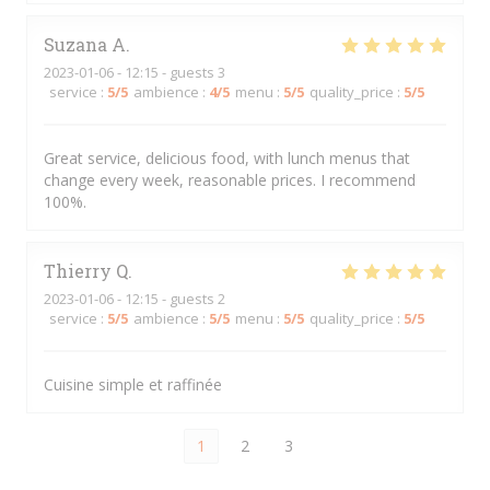
Suzana
A
2023-01-06
- 12:15 - guests 3
service
:
5
/5
ambience
:
4
/5
menu
:
5
/5
quality_price
:
5
/5
Great service, delicious food, with lunch menus that
change every week, reasonable prices. I recommend
100%.
Thierry
Q
2023-01-06
- 12:15 - guests 2
service
:
5
/5
ambience
:
5
/5
menu
:
5
/5
quality_price
:
5
/5
Cuisine simple et raffinée
1
2
3