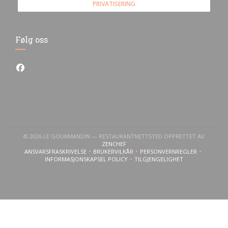
PRIVATISERING
Følg oss
Facebook ((åpner i et nytt vindu))
© 2026 LE GOURMANDIN — RESTAURANTNETTSTED OPPRETTET AV
((ÅPNER I ET NYTT VINDU))
ZENCHEF
ANSVARSFRASKRIVELSE
BRUKERVILKÅR
PERSONVERNREGLER
((ÅPNER I ET NYTT VINDU))
((ÅPNER I ET NYTT VINDU))
((ÅPNER I ET NYTT VI
INFORMASJONSKAPSEL POLICY
TILGJENGELIGHET
((ÅPNER I ET NYTT VINDU))
((ÅPNER I ET NYTT VINDU)