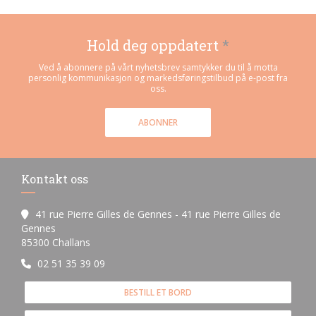
Hold deg oppdatert
*
Ved å abonnere på vårt nyhetsbrev samtykker du til å motta
personlig kommunikasjon og markedsføringstilbud på e-post fra
oss.
ABONNER
Kontakt oss
41 rue Pierre Gilles de Gennes - 41 rue Pierre Gilles de
Gennes
((åpner i et nytt vindu))
85300 Challans
02 51 35 39 09
BESTILL ET BORD